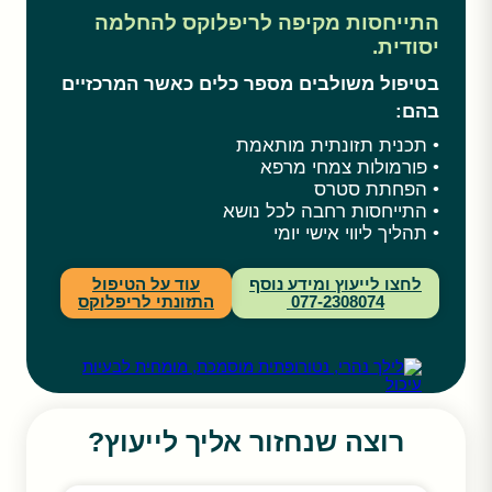
התייחסות מקיפה לריפלוקס להחלמה
יסודית.
בטיפול משולבים מספר כלים כאשר המרכזיים
בהם:
• תכנית תזונתית מותאמת
• פורמולות צמחי מרפא
• הפחתת סטרס
• התייחסות רחבה לכל נושא
• תהליך ליווי אישי יומי
לחצו לייעוץ ומידע נוסף
עוד על הטיפול
077-2308074
התזונתי לריפלוקס
רוצה שנחזור אליך לייעוץ?