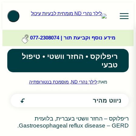
תפריט
מידע נוסף וקביעת תור | 077-2308074
בית
/
ריפלוקס • החזר וושטי • טיפול טבעי
ריפלוקס • החזר וושטי • טיפול
טבעי
מאת:
לילך נהרי ND, מוסמכת בנטורופתיה
ניווט מהיר
ריפלוקס – החזר וושטי בעברית, בלועזית
Gastroesophageal reflux disease – GERD.